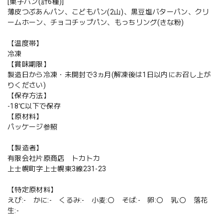
[菓子パン(計6種)]
薄皮つぶあんパン、こどもパン(2山)、黒豆塩バターパン、クリ
ームホーン、チョコチップパン、もっちリング(きな粉)
【温度帯】
冷凍
【賞味期限】
製造日から冷凍・未開封で3ヵ月(解凍後は1日以内にお召し上が
りください)
【保存方法】
-18℃以下で保存
【原材料】
パッケージ参照
【製造者】
有限会社片原商店 トカトカ
上士幌町字上士幌東3線231-23
【特定原材料】
えび:- かに:- くるみ:- 小麦:〇 そば:- 卵:〇 乳:〇 落花
生:-