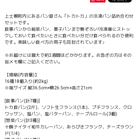
上士幌町内にあるパン屋さん「トカトカ」の冷凍パン詰め合わせ
セットです。
食事パンから総菜パン、菓子パンまで勢ぞろい!冷凍庫にストッ
クしておいて食べたいときに食べたい分だけ食べられるので便利
です。美味しい食べ方の冊子も同封されています♪
※お届けには最大で約2週間ほどかかります。お急ぎの方はその
旨メモ欄にご記入ください。
【規格(内容量)】
16種18個入り(約2kg)
※箱サイズ:縦36.5cm×横26.5cm×高さ21cm
[食事パン(計7種)]
トカ食パン(2斤)、ソフト生フランス(1本)、プチフランス、クロ
ワッサン、塩パン、塩バターパン、テーブルロール(3個)
[惣菜パン(計3種)]
十勝ナイタイ和牛カレーパン、あらびきフランク、チーズラウン
ド(1/4)